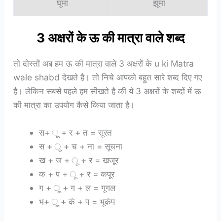
घूमा
झूमा
3 अक्षरों के ऊ की मात्रा वाले शब्द
तो दोस्तों अब हम ऊ की मात्रा वाले 3 अक्षरों के u ki Matra
wale shabd देखते है। तो निचे आपको बहुत सारे शब्द दिए गए
है। लेकिन सबसे पहले हम सीखते है की ये 3 अक्षरों के शब्दों में ऊ
की मात्रा का उपयोग कैसे किया जाता है।
स+ ू + र + त = सूरत
स + ू + च + ना = सूचना
ख + ज + ू + र = खजूर
क + प + ू + र = कपूर
ग + ू + ग + ल = गूगल
भ+ ू + कं + प = भूकंप