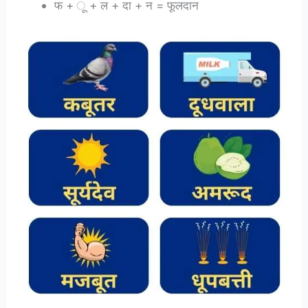
फ + ू + ल + दा + न = फूलदान