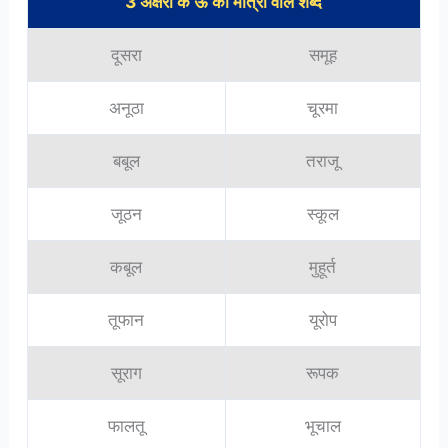
3 अक्षरों के ऊ की मात्रा वाले शब्द
दूसरा
समूह
अनूठा
चूरमा
बबूल
तराजू
जूठन
स्कूल
कबूल
मुहूर्त
तूफान
यूरोप
सूराग
रूपक
फालतू
भूचाल