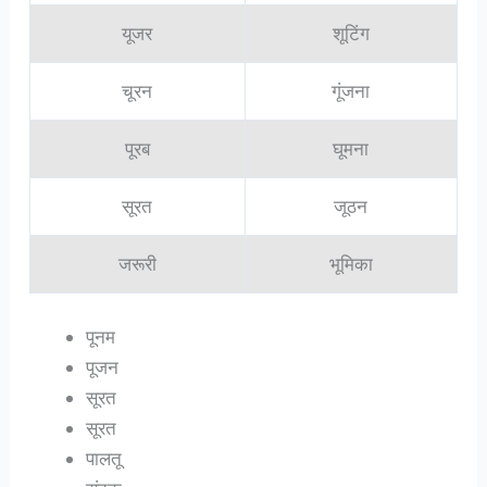
यूजर
शूटिंग
चूरन
गूंजना
पूरब
घूमना
सूरत
जूठन
जरूरी
भूमिका
पूनम
पूजन
सूरत
सूरत
पालतू