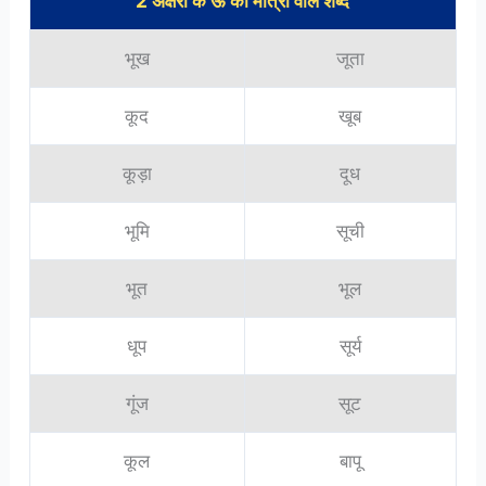
2 अक्षरों के ऊ की मात्रा वाले शब्द
भूख
जूता
कूद
खूब
कूड़ा
दूध
भूमि
सूची
भूत
भूल
धूप
सूर्य
गूंज
सूट
कूल
बापू