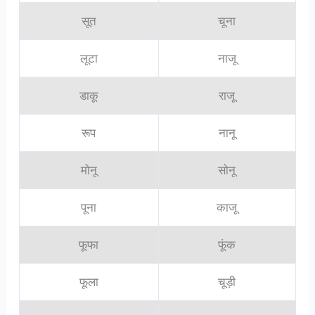
सूत
चूना
लूटा
नाजू
डाकू
राजू
रूप
नानू
मोनू
सोनू
पूना
काजू
फूफा
फूंक
फूला
चूड़ी