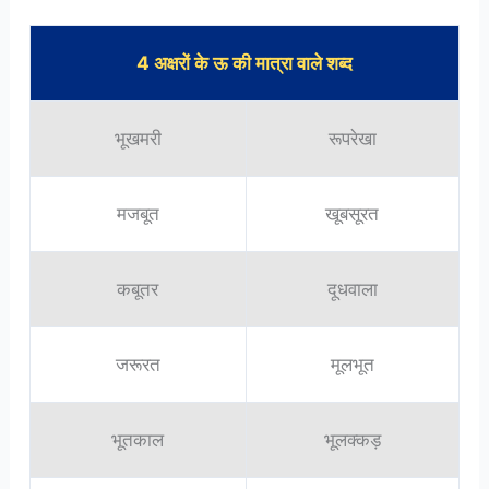
4 अक्षरों के ऊ की मात्रा वाले शब्द
भूखमरी
रूपरेखा
मजबूत
खूबसूरत
कबूतर
दूधवाला
जरूरत
मूलभूत
भूतकाल
भूलक्कड़